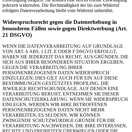
jederzeit widerrufen. Die Rechtmäßigkeit der bis zum Widerruf
erfolgten Datenverarbeitung bleibt vom Widerruf unberührt.
Widerspruchsrecht gegen die Datenerhebung in
besonderen Fällen sowie gegen Direktwerbung (Art.
21 DSGVO)
WENN DIE DATENVERARBEITUNG AUF GRUNDLAGE
VON ART. 6 ABS. 1 LIT. E ODER F DSGVO ERFOLGT,
HABEN SIE JEDERZEIT DAS RECHT, AUS GRÜNDEN, DIE
SICH AUS IHRER BESONDEREN SITUATION ERGEBEN,
GEGEN DIE VERARBEITUNG IHRER
PERSONENBEZOGENEN DATEN WIDERSPRUCH
EINZULEGEN; DIES GILT AUCH FÜR EIN AUF DIESE
BESTIMMUNGEN GESTÜTZTES PROFILING. DIE
JEWEILIGE RECHTSGRUNDLAGE, AUF DENEN EINE
VERARBEITUNG BERUHT, ENTNEHMEN SIE DIESER
DATENSCHUTZERKLÄRUNG. WENN SIE WIDERSPRUCH
EINLEGEN, WERDEN WIR IHRE BETROFFENEN
PERSONENBEZOGENEN DATEN NICHT MEHR
VERARBEITEN, ES SEI DENN, WIR KÖNNEN
ZWINGENDE SCHUTZWÜRDIGE GRÜNDE FÜR DIE
VERARBEITUNG NACHWEISEN, DIE IHRE INTERESSEN,
RECHTE UND FREIHEITEN ÜBERWIEGEN ODER DIE