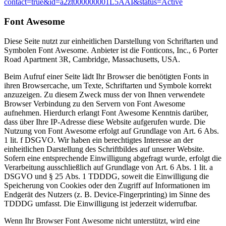
contact=true&id=a2zt000000001L5AAI&status=Active
Font Awesome
Diese Seite nutzt zur einheitlichen Darstellung von Schriftarten und
Symbolen Font Awesome. Anbieter ist die Fonticons, Inc., 6 Porter
Road Apartment 3R, Cambridge, Massachusetts, USA.
Beim Aufruf einer Seite lädt Ihr Browser die benötigten Fonts in
ihren Browsercache, um Texte, Schriftarten und Symbole korrekt
anzuzeigen. Zu diesem Zweck muss der von Ihnen verwendete
Browser Verbindung zu den Servern von Font Awesome
aufnehmen. Hierdurch erlangt Font Awesome Kenntnis darüber,
dass über Ihre IP-Adresse diese Website aufgerufen wurde. Die
Nutzung von Font Awesome erfolgt auf Grundlage von Art. 6 Abs.
1 lit. f DSGVO. Wir haben ein berechtigtes Interesse an der
einheitlichen Darstellung des Schriftbildes auf unserer Website.
Sofern eine entsprechende Einwilligung abgefragt wurde, erfolgt die
Verarbeitung ausschließlich auf Grundlage von Art. 6 Abs. 1 lit. a
DSGVO und § 25 Abs. 1 TDDDG, soweit die Einwilligung die
Speicherung von Cookies oder den Zugriff auf Informationen im
Endgerät des Nutzers (z. B. Device-Fingerprinting) im Sinne des
TDDDG umfasst. Die Einwilligung ist jederzeit widerrufbar.
Wenn Ihr Browser Font Awesome nicht unterstützt, wird eine